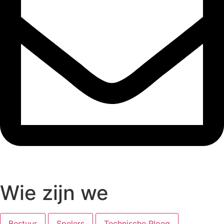
Wie zijn we
Bestuur
Spelers
Technische Ploeg