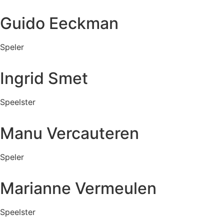
Guido Eeckman
Speler
Ingrid Smet
Speelster
Manu Vercauteren
Speler
Marianne Vermeulen
Speelster