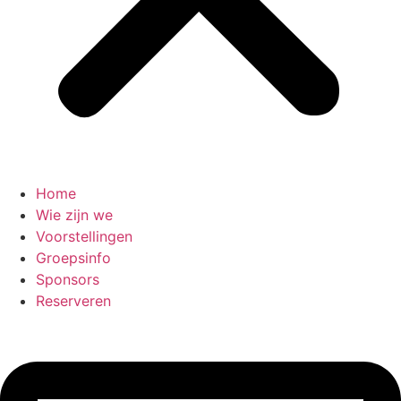
Home
Wie zijn we
Voorstellingen
Groepsinfo
Sponsors
Reserveren