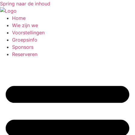
Spring naar de inhoud
Home
Wie zijn we
Voorstellingen
Groepsinfo
Sponsors
Reserveren